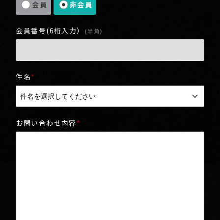
会員
非会員
会員番号(6桁入力）
(半角)
件名
*
お問い合わせ内容
*