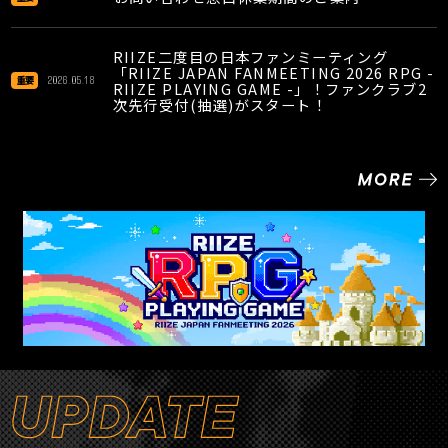
RIIZE二度目の日本ファンミーティング
「RIIZE JAPAN FANMEETING 2026 RPG -
2026.05.18
重要
RIIZE PLAYING GAME -」！ファンクラブ2
次先行受付(抽選)がスタート！
【重要】『BRIIZE JAPAN SPECIAL KIT
2026』がまもなく完成！発送に伴う住所確認
2026.04.27
重要
のお願い
RIIZE二度目の日本ファンミーティング
「RIIZE JAPAN FANMEETING 2026 RPG
- RIIZE PLAYING GAME -」開催決定！
2026.04.24
重要
BRIIZE JAPANチケット最速先行受付(抽選)
がスタート！
BRIIZE JAPAN発足1周年記念！継続特典がア
2026.03.12
重要
クリルスタンドに決定！