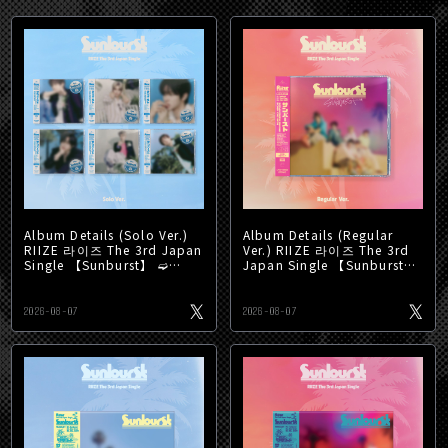
【重要】RIIZE OFFICIAL
FANCLUB「BRIIZE JAPAN」
2025.12.02
重要
MEMBERSHIP (JP)年会費変更に関するご案
内
Album Details (Solo Ver.)
Album Details (Regular
RIIZE 라이즈 The 3rd Japan
Ver.) RIIZE 라이즈 The 3rd
Single 【Sunburst】 ➫
Japan Single 【Sunburst】
2026.08.26 0AM (KST/JST)
➫ 2026.08.26 0AM (KST/J
2026-08-07
2026-08-07