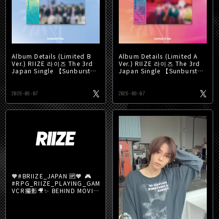
Album Details (Limited B
Album Details (Limited A
Ver.) RIIZE 라이즈 The 3rd
Ver.) RIIZE 라이즈 The 3rd
Japan Single 【Sunburst】
Japan Single 【Sunburst】
➫ 2026.08.26 0AM (KST
➫ 2026.08.26 0AM (KST
2026-08-07
2026-08-07
🧡#BRIIZE_JAPAN 🆙🧡 🎮
#RPG_RIIZE_PLAYING_GAME
VCR撮影🎥✨ BEHIND MOVIE
公開🌟
▶https://t.co/hSGE4JAuuV
ぜひファ